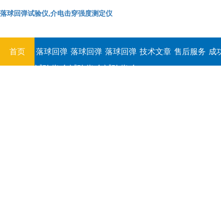
落球回弹试验仪,介电击穿强度测定仪
首页
落球回弹
落球回弹
落球回弹
技术文章
售后服务
成
试验仪,介
试验仪,介
试验仪,介
电击穿强
电击穿强
电击穿强
度测定仪
度测定仪
度测定仪