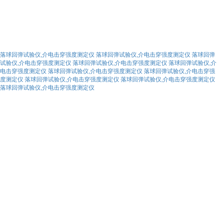
落球回弹试验仪,介电击穿强度测定仪
落球回弹试验仪,介电击穿强度测定仪
落球回弹
试验仪,介电击穿强度测定仪
落球回弹试验仪,介电击穿强度测定仪
落球回弹试验仪,介
电击穿强度测定仪
落球回弹试验仪,介电击穿强度测定仪
落球回弹试验仪,介电击穿强
度测定仪
落球回弹试验仪,介电击穿强度测定仪
落球回弹试验仪,介电击穿强度测定仪
落球回弹试验仪,介电击穿强度测定仪