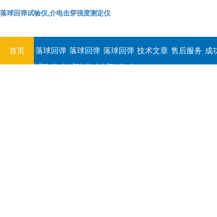
落球回弹试验仪,介电击穿强度测定仪
首页
落球回弹
落球回弹
落球回弹
技术文章
售后服务
成
试验仪,介
试验仪,介
试验仪,介
电击穿强
电击穿强
电击穿强
度测定仪
度测定仪
度测定仪