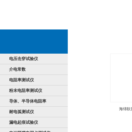
车辆表现
电压击穿试验仪
介电常数
电阻率测试仪
粉末电阻率测试仪
导体、半导体电阻率
海绵软
耐电弧测试仪
漏电起痕试验仪