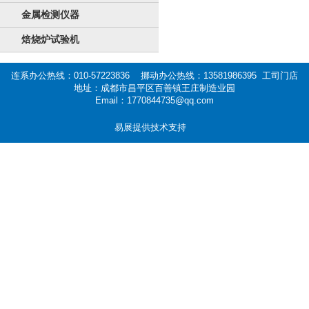
金属检测仪器
焙烧炉试验机
连系办公热线：010-57223836 挪动办公热线：13581986395 工司门店
地址：成都市昌平区百善镇王庄制造业园
Email：1770844735@qq.com
易展提供技术支持