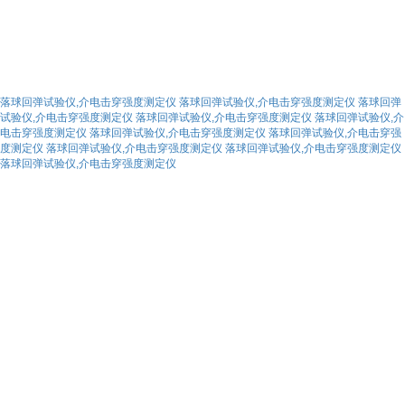
落球回弹试验仪,介电击穿强度测定仪
落球回弹试验仪,介电击穿强度测定仪
落球回弹
试验仪,介电击穿强度测定仪
落球回弹试验仪,介电击穿强度测定仪
落球回弹试验仪,介
电击穿强度测定仪
落球回弹试验仪,介电击穿强度测定仪
落球回弹试验仪,介电击穿强
度测定仪
落球回弹试验仪,介电击穿强度测定仪
落球回弹试验仪,介电击穿强度测定仪
落球回弹试验仪,介电击穿强度测定仪