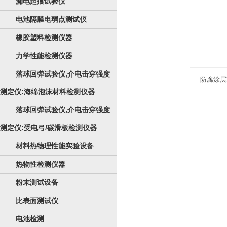
漏电起痕试验仪
电池隔膜电弱点测试仪
橡胶塑料检测仪器
力学性能检测仪器
落球回弹试验仪,介电击穿强度
防腐涂层
测定仪:海绵泡沫材料检测仪器
落球回弹试验仪,介电击穿强度
测定仪:受电弓/碳滑板检测仪器
材料热物理性能实验设备
热物性检测仪器
粉末测试设备
比表面测试仪
电池检测