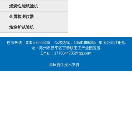
燃烧性能试验机
金属检测仪器
焙烧炉试验机
连续热线：010-57223836 位移热线：13581986395 集团公司注册地
址：苏州市昌平区百善镇王庄产业园区园
Email：1770844735@qq.com
易展提供技术支持