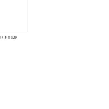
压力测量系统