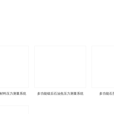
材料压力测量系统
多功能锻后石油焦压力测量系统
多功能石