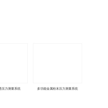
墨压力测量系统
多功能金属粉末压力测量系统