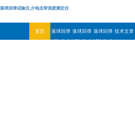
落球回弹试验仪,介电击穿强度测定仪
首页
落球回弹
落球回弹
落球回弹
技术文章
试验仪,介
试验仪,介
试验仪,介
电击穿强
电击穿强
电击穿强
度测定仪
度测定仪
度测定仪