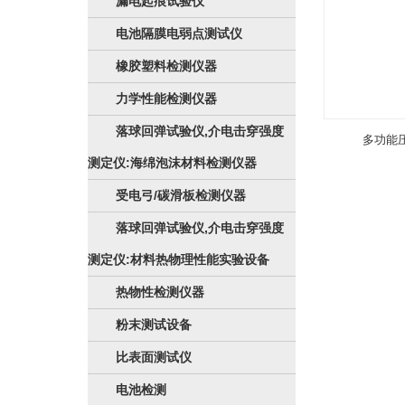
漏电起痕试验仪
电池隔膜电弱点测试仪
橡胶塑料检测仪器
力学性能检测仪器
落球回弹试验仪,介电击穿强度
多功能
测定仪:海绵泡沫材料检测仪器
受电弓/碳滑板检测仪器
落球回弹试验仪,介电击穿强度
测定仪:材料热物理性能实验设备
热物性检测仪器
粉末测试设备
比表面测试仪
电池检测