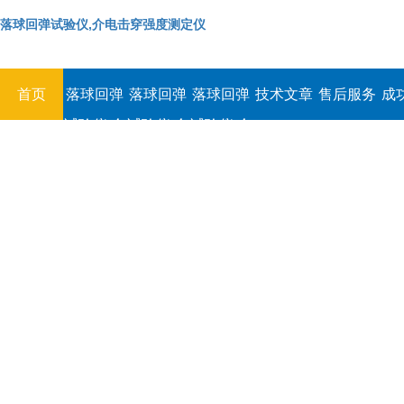
落球回弹试验仪,介电击穿强度测定仪
首页
落球回弹
落球回弹
落球回弹
技术文章
售后服务
成
试验仪,介
试验仪,介
试验仪,介
电击穿强
电击穿强
电击穿强
度测定仪
度测定仪
度测定仪