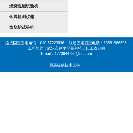
燃烧性能试验机
金属检测仪器
焙烧炉试验机
连接固定固定电话：010-57223836 联通固定固定电话：13581986395
工司地此：武汉市昌平区百善镇王庄工农业园
Email：1770844735@qq.com
易展提供技术支持