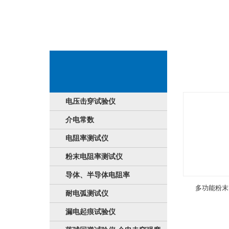
护肤品展示板
电压击穿试验仪
介电常数
电阻率测试仪
粉末电阻率测试仪
导体、半导体电阻率
多功能粉末
耐电弧测试仪
漏电起痕试验仪