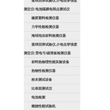
落球回弹试验仪,介电击穿强度
测定仪:电池隔膜电弱点测试仪
橡胶塑料检测仪器
力学性能检测仪器
海绵泡沫材料检测仪器
落球回弹试验仪,介电击穿强度
测定仪:受电弓/碳滑板检测仪器
材料热物理性能实验设备
热物性检测仪器
粉末测试设备
比表面测试仪
电池检测
燃烧性能试验机