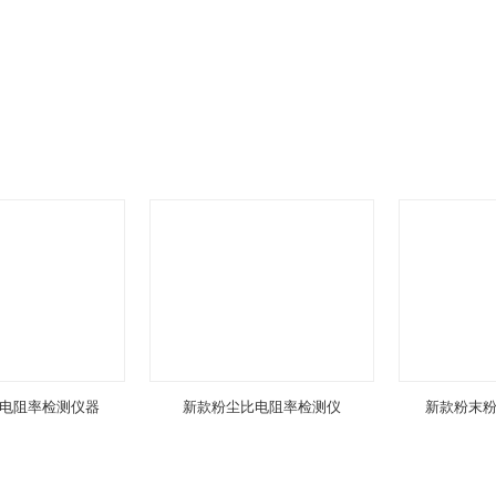
电阻率检测仪器
新款粉尘比电阻率检测仪
新款粉末