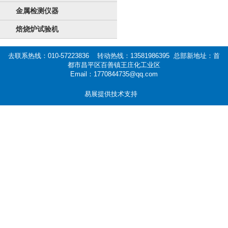
金属检测仪器
焙烧炉试验机
去联系热线：010-57223836 转动热线：13581986395 总部新地址：首
都市昌平区百善镇王庄化工业区
Email：1770844735@qq.com
易展提供技术支持