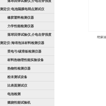
落球回弹试验仪,介电击穿强度
测定仪:电池隔膜电弱点测试仪
橡胶塑料检测仪器
力学性能检测仪器
落球回弹试验仪,介电击穿强度
绝缘
测定仪:海绵泡沫材料检测仪器
受电弓/碳滑板检测仪器
材料热物理性能实验设备
热物性检测仪器
粉末测试设备
比表面测试仪
电池检测
燃烧性能试验机